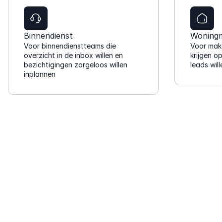
u
e
s
s
A
Binnendienst
Woningm
s 
p
Voor binnendienstteams die 
Voor makel
e
p 
overzicht in de inbox willen en 
krijgen o
n 
h
bezichtigingen zorgeloos willen 
leads wil
a
inplannen
e
c
b
h
b
t
e
e
n 
r
w
s
e 
t
m
a
e
n
e
d 
r 
n
t