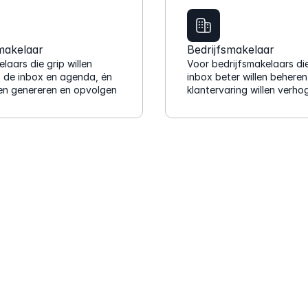
k
e
akelaar
Bedrijfsmakelaar
r
aars die grip willen 
Voor bedrijfsmakelaars die
s 
p de inbox en agenda, én 
inbox beter willen beheren
e
len genereren en opvolgen
klantervaring willen verho
e
n 
e
n
o
r
m 
Werkt met al jouw tools
g
o
De spil in het web van jouw kantoor
e
Boek een demo
d
e 