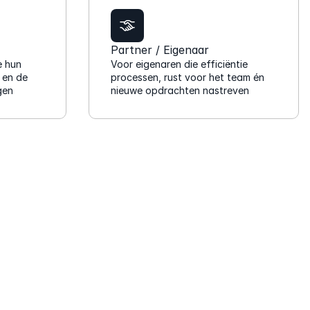
d
t 
"
o
H
Partner / Eigenaar
n
i
 hun 
Voor eigenaren die efficiëntie 
t
e
 en de 
processen, rust voor het team én 
l
gen
nieuwe opdrachten nastreven
r
a
m
s
e
t 
e 
e
k
n 
u
k
n
i
n
j
e
k
n 
e
w
r
e 
s 
o