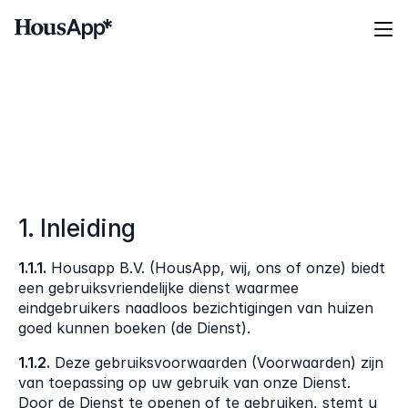
Producten
Voor wie?
Data veiligheid
Prijzen
G
e
b
r
u
i
k
e
r
s
v
o
o
r
w
a
a
r
d
e
n
Klantverhalen
Over ons
Boek een demo
1. Inleiding
Login
NL
1.1.1.
 Housapp B.V. (HousApp, wij, ons of onze) biedt 
een gebruiksvriendelijke dienst waarmee 
EN
eindgebruikers naadloos bezichtigingen van huizen 
FR
goed kunnen boeken (de Dienst).
ES
1.1.2.
 Deze gebruiksvoorwaarden (Voorwaarden) zijn 
van toepassing op uw gebruik van onze Dienst. 
Door de Dienst te openen of te gebruiken, stemt u 