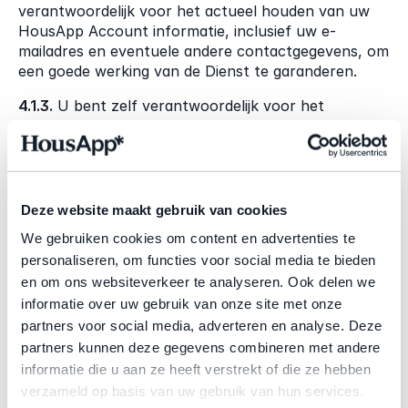
verantwoordelijk voor het actueel houden van uw 
HousApp Account informatie, inclusief uw e-
mailadres en eventuele andere contactgegevens, om 
een goede werking van de Dienst te garanderen.
4.1.3.
 U bent zelf verantwoordelijk voor het 
handhaven van de vertrouwelijkheid en veiligheid van 
uw HousApp Account gegevens, met inbegrip van 
uw gebruikersnaam en wachtwoord. Alle acties of 
reserveringen die worden gemaakt via uw HousApp 
Account worden geacht door u te zijn 
Deze website maakt gebruik van cookies
geautoriseerd, en u accepteert de 
We gebruiken cookies om content en advertenties te
verantwoordelijkheid voor dergelijke acties.
personaliseren, om functies voor social media te bieden
4.1.4.
 Als u onbevoegd gebruik van uw HousApp 
en om ons websiteverkeer te analyseren. Ook delen we
Account of een inbreuk op de beveiliging ervan 
informatie over uw gebruik van onze site met onze
vermoedt, moet u ons onmiddellijk op de hoogte 
partners voor social media, adverteren en analyse. Deze
stellen op 
info@housapp.com
. Wij zijn niet 
partners kunnen deze gegevens combineren met andere
verantwoordelijk voor verlies of schade als gevolg 
informatie die u aan ze heeft verstrekt of die ze hebben
van onbevoegde toegang tot uw HousApp Account, 
verzameld op basis van uw gebruik van hun services.
mits deze toegang niet het gevolg is van opzettelijk 