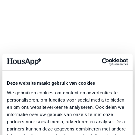
u
s
A
p
p 
i
Email + WhatsApp in één 
s 
o
inbox
n
Breng WhatsApp en e-mail samen in één inbox. 
z
Zo houd je als kantoor overzicht en reageer je 
e 
sneller op iedere klantvraag.
m
Deze website maakt gebruik van cookies
a
Boek een demo
a
We gebruiken cookies om content en advertenties te
n
personaliseren, om functies voor social media te bieden
d
en om ons websiteverkeer te analyseren. Ook delen we
a
informatie over uw gebruik van onze site met onze
g
partners voor social media, adverteren en analyse. Deze
o
partners kunnen deze gegevens combineren met andere
c