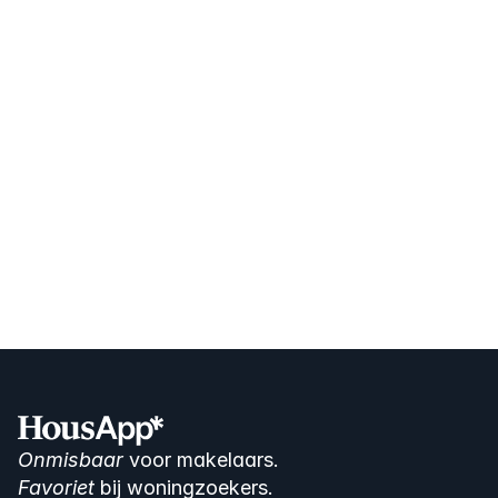
Ook een HousApp-makelaar 
worden?
Bekijk prijzen
Boek een demo
Onmisbaar
 voor makelaars. 
Favoriet
 bij woningzoekers.