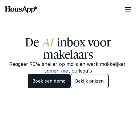
Producten
Voor wie?
Data veiligheid
De
inbox voor
Prijzen
Klantverhalen
makelaars
Over ons
Boek een demo
Reageer 90% sneller op mails en werk makkelijker 
samen met collega's
Login
Boek een demo
Bekijk prijzen
NL
EN
FR
ES